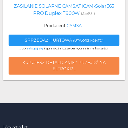
ZASILANIE SOLARNE CAMSAT iCAM-Solar365
PRO Duplex T900W
(35901)
Producent
CAMSAT
SPRZEDAŻ HURTOWA
(UTWÓRZ KONTO)
..lub
zaloguj się
i sprawdź niższe ceny, oraz inne korzyści!
KUPUJESZ DETALICZNIE? PRZEJDŹ NA
ELTROX.PL
Kontakt