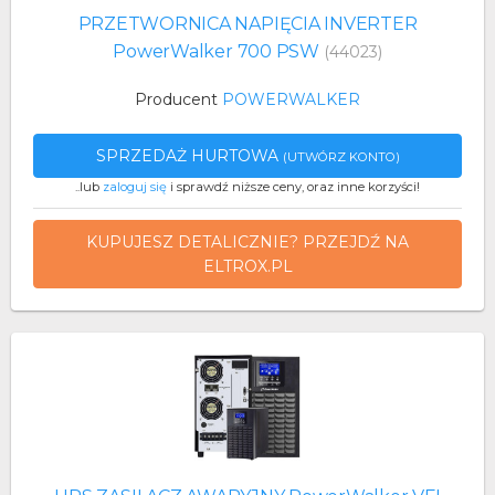
PRZETWORNICA NAPIĘCIA INVERTER
PowerWalker 700 PSW
(44023)
Producent
POWERWALKER
SPRZEDAŻ HURTOWA
(UTWÓRZ KONTO)
..lub
zaloguj się
i sprawdź niższe ceny, oraz inne korzyści!
KUPUJESZ DETALICZNIE? PRZEJDŹ NA
ELTROX.PL