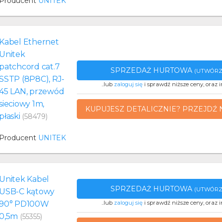
Producent
UNITEK
Kabel Ethernet
Unitek
patchcord cat.7
SPRZEDAŻ HURTOWA
(UTWÓRZ
SSTP (8P8C), RJ-
..lub
zaloguj się
i sprawdź niższe ceny, oraz i
45 LAN, przewód
sieciowy 1m,
KUPUJESZ DETALICZNIE? PRZEJDŹ 
płaski
(58479)
Producent
UNITEK
Unitek Kabel
SPRZEDAŻ HURTOWA
(UTWÓRZ
USB-C kątowy
90° PD100W
..lub
zaloguj się
i sprawdź niższe ceny, oraz i
0,5m
(55355)