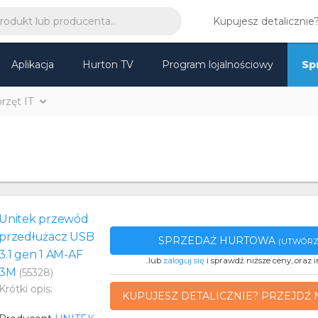
Kupujesz detalicznie
Aplikacja
Hurton TV
Program lojalnościowy
Sp
rzęt IT
Unitek przewód
przedłużacz USB
SPRZEDAŻ HURTOWA
(UTWÓRZ
3.1 gen 1 AM-AF
..lub
zaloguj się
i sprawdź niższe ceny, oraz i
3M
(55328)
Krótki opis:
KUPUJESZ DETALICZNIE? PRZEJDŹ 