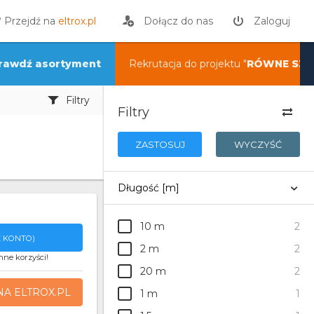
? Przejdź na
eltrox.pl
Dołącz do nas
Zaloguj
rawdź asortyment
Rekrutacja do projektu "
RÓWNE SZA
Filtry
Filtry
ZASTOSUJ
WYCZYŚĆ
Długość [m]
10 m
2
 KONTO)
2 m
2
nne korzyści!
20 m
2
NA ELTROX.PL
1 m
1