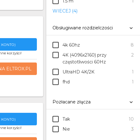
1.5 m
1
WIECEJ (4)
Obsługiwane rozdzielczości
4k 60hz
8
 KONTO)
nne korzyści!
4K (4096x2160) przy
2
częstotliwości 60Hz
NA ELTROX.PL
UltraHD 4K/2K
1
fhd
1
Pozłacane złącza
Tak
10
 KONTO)
nne korzyści!
Nie
3