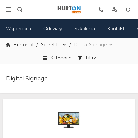
Współpraca
Oddziały
Szkolenia
Kontakt
Hurton.pl
Sprzęt IT
Digital Signage
Kategorie
Filtry
Digital Signage