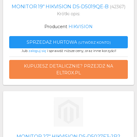
MONITOR 19" HIKVISION DS-D5019QE-B
(42367)
Krótki opis:
Producent
HIKVISION
SPRZEDAŻ HURTOWA
(UTWÓRZ KONTO)
..lub
zaloguj się
i sprawdź niższe ceny, oraz inne korzyści!
KUPUJESZ DETALICZNIE? PRZEJDŹ NA
ELTROX.PL
MONITOR 27" HIKVISION DS-D5027F3-2P2