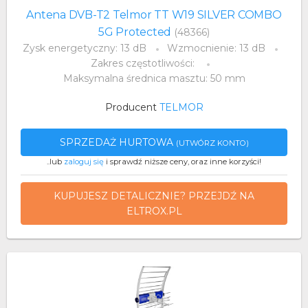
Antena DVB-T2 Telmor TT W19 SILVER COMBO
5G Protected
(48366)
Zysk energetyczny: 13 dB
Wzmocnienie: 13 dB
Zakres częstotliwości:
Maksymalna średnica masztu: 50 mm
Producent
TELMOR
SPRZEDAŻ HURTOWA
(UTWÓRZ KONTO)
..lub
zaloguj się
i sprawdź niższe ceny, oraz inne korzyści!
KUPUJESZ DETALICZNIE? PRZEJDŹ NA
ELTROX.PL