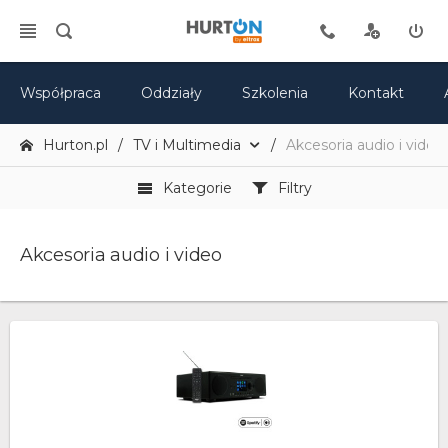
Współpraca
Oddziały
Szkolenia
Kontakt
Hurton.pl
TV i Multimedia
Akcesoria audio i video
Kategorie
Filtry
Akcesoria audio i video