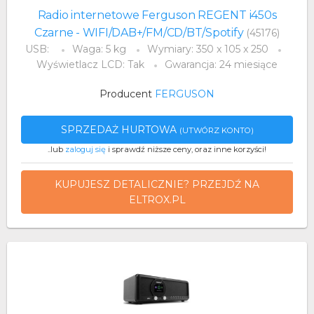
Radio internetowe Ferguson REGENT i450s
Czarne - WIFI/DAB+/FM/CD/BT/Spotify
(45176)
USB:
Waga: 5 kg
Wymiary: 350 x 105 x 250
Wyświetlacz LCD: Tak
Gwarancja: 24 miesiące
Producent
FERGUSON
SPRZEDAŻ HURTOWA
(UTWÓRZ KONTO)
..lub
zaloguj się
i sprawdź niższe ceny, oraz inne korzyści!
KUPUJESZ DETALICZNIE? PRZEJDŹ NA
ELTROX.PL