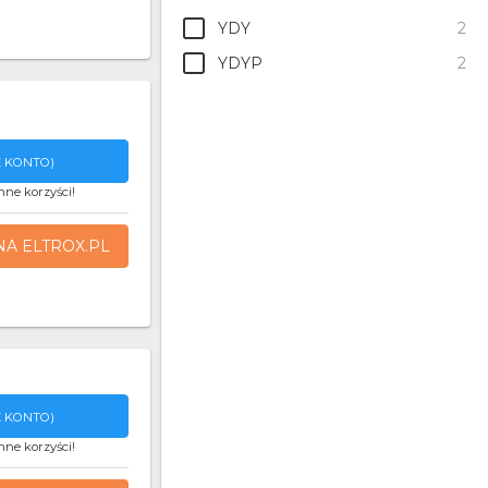
YDY
2
YDYP
2
 KONTO)
nne korzyści!
NA ELTROX.PL
 KONTO)
nne korzyści!