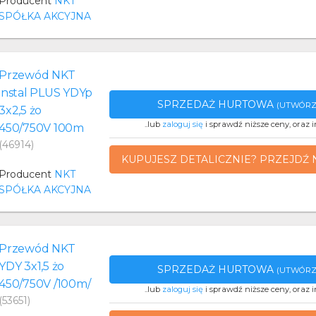
Producent
NKT
SPÓŁKA AKCYJNA
Przewód NKT
instal PLUS YDYp
SPRZEDAŻ HURTOWA
(UTWÓRZ
3x2,5 żo
..lub
zaloguj się
i sprawdź niższe ceny, oraz i
450/750V 100m
(46914)
KUPUJESZ DETALICZNIE? PRZEJDŹ 
Producent
NKT
SPÓŁKA AKCYJNA
Przewód NKT
YDY 3x1,5 żo
SPRZEDAŻ HURTOWA
(UTWÓRZ
450/750V /100m/
..lub
zaloguj się
i sprawdź niższe ceny, oraz i
(53651)