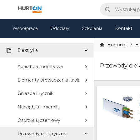
KATEGORIE
Współpraca
Oddziały
Szkolenia
Kontakt
CCTV
Hurton.pl
El
Elektryka
Przewody elek
Aparatura modułowa
Elementy prowadzenia kabli
Gniazda i łączniki
Narzędzia i mierniki
Osprzęt łączeniowy
Przewody elektryczne