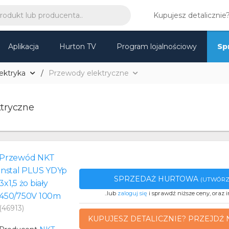
Kupujesz detalicznie
Aplikacja
Hurton TV
Program lojalnościowy
Sp
ektryka
Przewody elektryczne
tryczne
Przewód NKT
instal PLUS YDYp
SPRZEDAŻ HURTOWA
(UTWÓRZ
3x1,5 żo biały
..lub
zaloguj się
i sprawdź niższe ceny, oraz i
450/750V 100m
(46913)
KUPUJESZ DETALICZNIE? PRZEJDŹ 