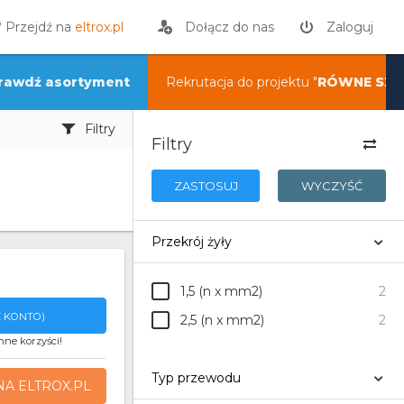
? Przejdź na
eltrox.pl
Dołącz do nas
Zaloguj
rawdź asortyment
Rekrutacja do projektu "
RÓWNE SZA
Filtry
Filtry
ZASTOSUJ
WYCZYŚĆ
Przekrój żyły
1,5 (n x mm2)
2
 KONTO)
2,5 (n x mm2)
2
nne korzyści!
Typ przewodu
NA ELTROX.PL