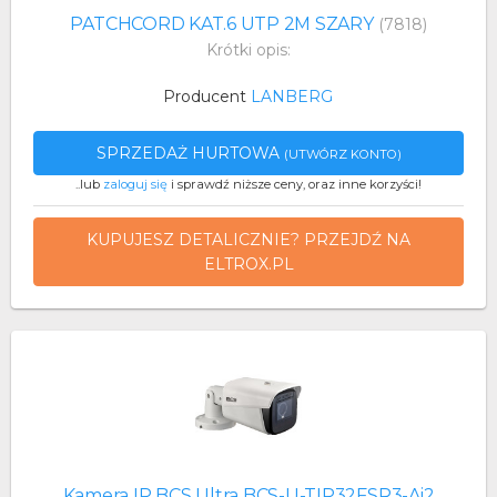
PATCHCORD KAT.6 UTP 2M SZARY
(7818)
Krótki opis:
Producent
LANBERG
SPRZEDAŻ HURTOWA
(UTWÓRZ KONTO)
..lub
zaloguj się
i sprawdź niższe ceny, oraz inne korzyści!
KUPUJESZ DETALICZNIE? PRZEJDŹ NA
ELTROX.PL
Kamera IP BCS Ultra BCS-U-TIP32FSR3-Ai2