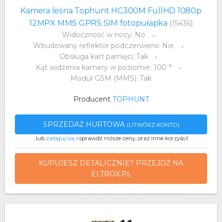
Kamera leśna Tophunt HC300M FullHD 1080p
12MPX MMS GPRS SIM fotopułapka
(15436)
Widoczność w nocy: No
Wbudowany reflektor podczerwienii: Nie
Obsługa kart pamięci: Tak
Kąt widzenia kamery w poziomie: 100 °
Moduł GSM (MMS): Tak
Producent
TOPHUNT
SPRZEDAŻ HURTOWA
(UTWÓRZ KONTO)
..lub
zaloguj się
i sprawdź niższe ceny, oraz inne korzyści!
KUPUJESZ DETALICZNIE? PRZEJDŹ NA
ELTROX.PL