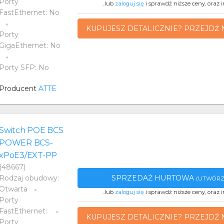
Porty
..lub
zaloguj się
i sprawdź niższe ceny, oraz i
FastEthernet: No
KUPUJESZ DETALICZNIE? PRZEJDŹ 
Porty
GigaEthernet: No
Porty SFP: No
Producent
ATTE
Switch POE BCS
POWER BCS-
xPoE3/EXT-PP
(48667)
SPRZEDAŻ HURTOWA
Rodzaj obudowy:
(UTWÓRZ
Otwarta
..lub
zaloguj się
i sprawdź niższe ceny, oraz i
Porty
FastEthernet:
KUPUJESZ DETALICZNIE? PRZEJDŹ 
Porty