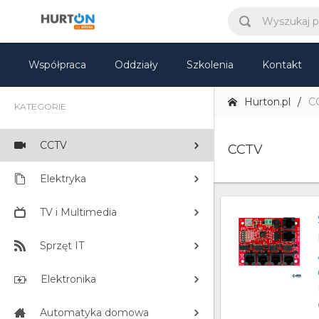
Współpraca
Oddziały
Szkolenia
Kontakt
Hurton.pl
C
KATEGORIE
CCTV
CCTV
Elektryka
TV i Multimedia
Sprzęt IT
Elektronika
Automatyka domowa