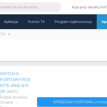
Kupujesz detalicznie
Aplikacja
Hurton TV
Program lojalnościowy
Sp
CTV
SWITCH 5-
PORTOWY POE
ATTE xPoE-6-11-
OF
(18917)
Rodzaj obudowy:
SPRZEDAŻ HURTOWA
Otwarta
(UTWÓRZ