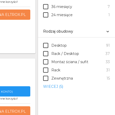
nne korzyści!
36 miesięcy
7
NA ELTROX.PL
24 miesiące
1
Rodzaj obudowy
Desktop
91
Rack / Desktop
37
Montaż ściana / sufit
33
Rack
31
Zewnętrzna
15
WIECEJ (5)
 KONTO)
nne korzyści!
NA ELTROX.PL