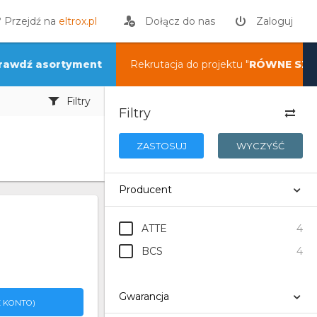
? Przejdź na
eltrox.pl
Dołącz do nas
Zaloguj
rawdź asortyment
Rekrutacja do projektu "
RÓWNE SZA
Filtry
Filtry
ZASTOSUJ
WYCZYŚĆ
Producent
ATTE
4
BCS
4
Gwarancja
 KONTO)