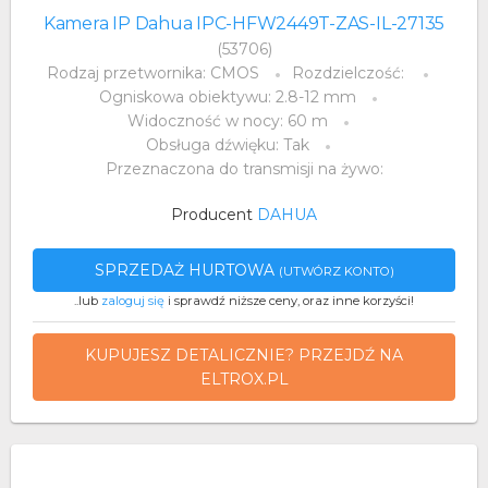
Kamera IP Dahua IPC-HFW2449T-ZAS-IL-27135
(53706)
Rodzaj przetwornika: CMOS
Rozdzielczość:
Ogniskowa obiektywu: 2.8-12 mm
Widoczność w nocy: 60 m
Obsługa dźwięku: Tak
Przeznaczona do transmisji na żywo:
Producent
DAHUA
SPRZEDAŻ HURTOWA
(UTWÓRZ KONTO)
..lub
zaloguj się
i sprawdź niższe ceny, oraz inne korzyści!
KUPUJESZ DETALICZNIE? PRZEJDŹ NA
ELTROX.PL