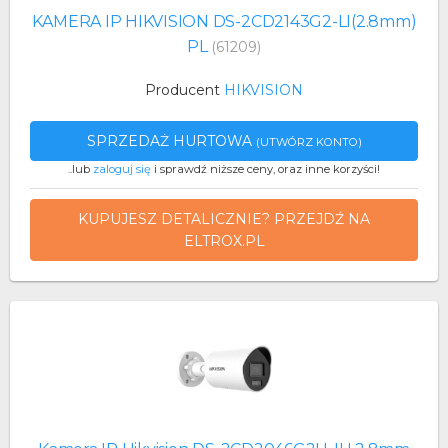
KAMERA IP HIKVISION DS-2CD2143G2-LI(2.8mm)
PL
(61209)
Producent
HIKVISION
SPRZEDAŻ HURTOWA
(UTWÓRZ KONTO)
..lub
zaloguj się
i sprawdź niższe ceny, oraz inne korzyści!
KUPUJESZ DETALICZNIE? PRZEJDŹ NA
ELTROX.PL