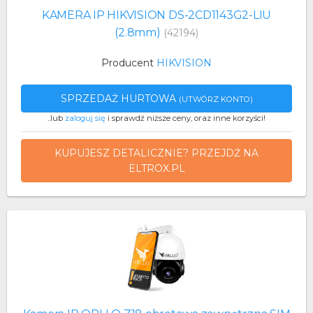
KAMERA IP HIKVISION DS-2CD1143G2-LIU
(2.8mm)
(42194)
Producent
HIKVISION
SPRZEDAŻ HURTOWA
(UTWÓRZ KONTO)
..lub
zaloguj się
i sprawdź niższe ceny, oraz inne korzyści!
KUPUJESZ DETALICZNIE? PRZEJDŹ NA
ELTROX.PL