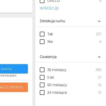
ORLLO
6
WIECEJ (2)
Detekcja ruchu
Tak
231
Nie
4
Gwarancja
 KONTO)
36 miesięcy
186
nne korzyści!
5 lat
21
60 miesięcy
16
NA ELTROX.PL
24 miesiące
13