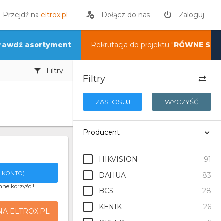
? Przejdź na
eltrox.pl
Dołącz do nas
Zaloguj
rawdź asortyment
Rekrutacja do projektu "
RÓWNE SZA
Filtry
Filtry
ZASTOSUJ
WYCZYŚĆ
Producent
HIKVISION
91
 KONTO)
DAHUA
83
nne korzyści!
BCS
28
KENIK
26
NA ELTROX.PL