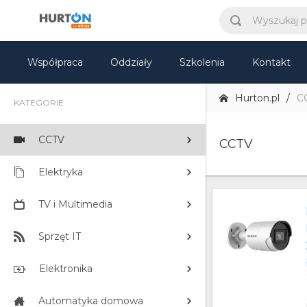
Współpraca
Oddziały
Szkolenia
Kontakt
Hurton.pl
C
KATEGORIE
CCTV
CCTV
Elektryka
TV i Multimedia
Sprzęt IT
Elektronika
Automatyka domowa