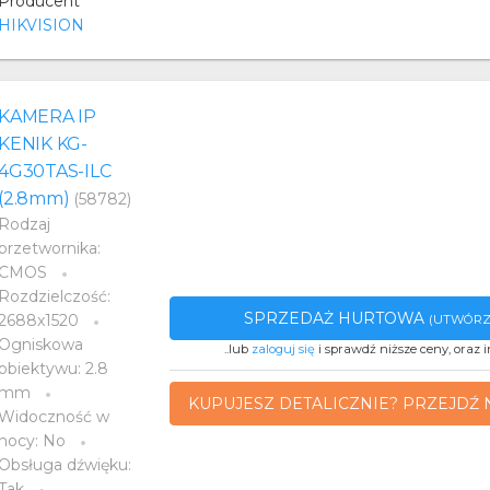
Producent
HIKVISION
KAMERA IP
KENIK KG-
4G30TAS-ILC
(2.8mm)
(58782)
Rodzaj
przetwornika:
CMOS
Rozdzielczość:
SPRZEDAŻ HURTOWA
2688x1520
(UTWÓRZ
Ogniskowa
..lub
zaloguj się
i sprawdź niższe ceny, oraz i
obiektywu: 2.8
mm
KUPUJESZ DETALICZNIE? PRZEJDŹ 
Widoczność w
nocy: No
Obsługa dźwięku:
Tak