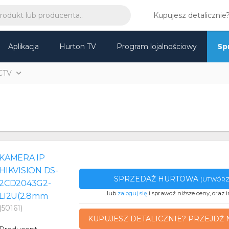
Kupujesz detalicznie
Aplikacja
Hurton TV
Program lojalnościowy
Sp
CTV
KAMERA IP
HIKVISION DS-
SPRZEDAŻ HURTOWA
(UTWÓRZ
2CD2043G2-
..lub
zaloguj się
i sprawdź niższe ceny, oraz i
LI2U(2.8mm
(50161)
KUPUJESZ DETALICZNIE? PRZEJDŹ 