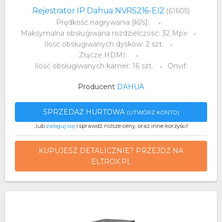
Rejestrator IP Dahua NVR5216-EI2
(61605)
Prędkość nagrywania [kl/s]:
Maksymalna obsługiwana rozdzielczość: 32 Mpx
Ilość obsługiwanych dysków: 2 szt.
Złącze HDMI:
Ilość obsługiwanych kamer: 16 szt.
Onvif:
Producent
DAHUA
SPRZEDAŻ HURTOWA
(UTWÓRZ KONTO)
..lub
zaloguj się
i sprawdź niższe ceny, oraz inne korzyści!
KUPUJESZ DETALICZNIE? PRZEJDŹ NA
ELTROX.PL