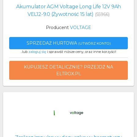
Akumulator AGM Voltage Long Life 12V 9Ah
VEL12-9.0 (Żywotność 15 lat)
(55966)
Producent
VOLTAGE
SPRZEDAŻ HURTOWA
(UTWÓRZ KONTO)
..lub
zaloguj się
i sprawdź niższe ceny, oraz inne korzyści!
KUPUJESZ DETALICZNIE? PRZEJDŹ NA
ELTROX.PL