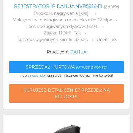
REJESTRATOR IP DAHUA NVR5816-EI
(38459)
Prędkość nagrywania [kl/s]:
Maksymalna obsługiwana rozdzielczość: 32 Mpx
Ilość obsługiwanych dysków: 8 szt.
Złącze HDMI: Tak
Ilość obsługiwanych kamer: 32 szt.
Onvif: Tak
Producent
DAHUA
SPRZEDAŻ HURTOWA
(UTWÓRZ KONTO)
..lub
zaloguj się
i sprawdź niższe ceny, oraz inne korzyści!
KUPUJESZ DETALICZNIE? PRZEJDŹ NA
ELTROX.PL