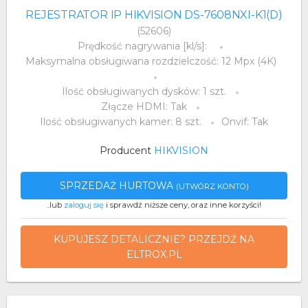
REJESTRATOR IP HIKVISION DS-7608NXI-K1(D)
(52606)
Prędkość nagrywania [kl/s]:
Maksymalna obsługiwana rozdzielczość: 12 Mpx (4K)
Ilość obsługiwanych dysków: 1 szt.
Złącze HDMI: Tak
Ilość obsługiwanych kamer: 8 szt.
Onvif: Tak
Producent
HIKVISION
SPRZEDAŻ HURTOWA
(UTWÓRZ KONTO)
..lub
zaloguj się
i sprawdź niższe ceny, oraz inne korzyści!
KUPUJESZ DETALICZNIE? PRZEJDŹ NA
ELTROX.PL