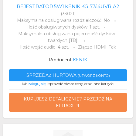
REJESTRATOR 5W1 KENIK KG-7314UVR-A2
(33021)
Maksymalna obsługiwana rozdzielczość: No
Ilość obsługiwanych dysków: 1 szt.
Maksymalna obsługiwana pojemność dysków
twardych [TB]:
Ilość wejść audio: 4 szt.
Złącze HDMI: Tak
Producent
KENIK
SPRZEDAŻ HURTOWA
(UTWÓRZ KONTO)
..lub
zaloguj się
i sprawdź niższe ceny, oraz inne korzyści!
KUPUJESZ DETALICZNIE? PRZEJDŹ NA
ELTROX.PL