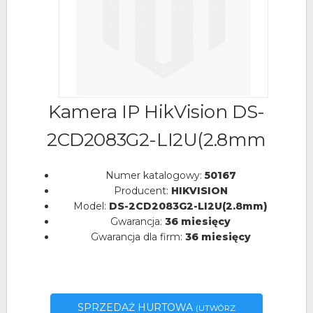
Kamera IP HikVision DS-
2CD2083G2-LI2U(2.8mm
Numer katalogowy:
50167
Producent:
HIKVISION
Model:
DS-2CD2083G2-LI2U(2.8mm)
Gwarancja:
36 miesięcy
Gwarancja dla firm:
36 miesięcy
SPRZEDAŻ HURTOWA
(UTWÓRZ