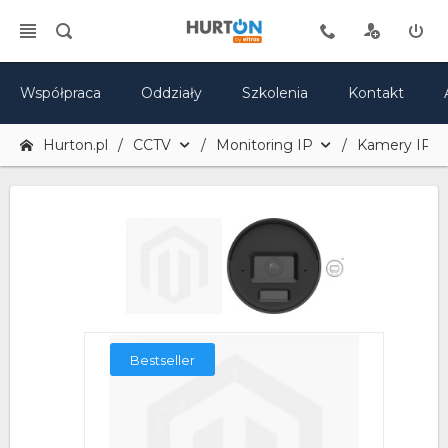
Współpraca
Oddziały
Szkolenia
Kontakt
Hurton.pl
CCTV
Monitoring IP
Kamery IP
Bestseller