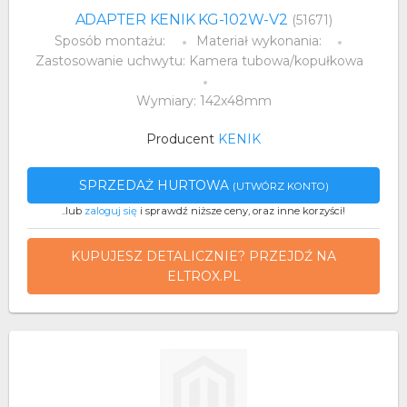
ADAPTER KENIK KG-102W-V2
(51671)
Sposób montażu:
Materiał wykonania:
Zastosowanie uchwytu: Kamera tubowa/kopułkowa
Wymiary: 142x48mm
Producent
KENIK
SPRZEDAŻ HURTOWA
(UTWÓRZ KONTO)
..lub
zaloguj się
i sprawdź niższe ceny, oraz inne korzyści!
KUPUJESZ DETALICZNIE? PRZEJDŹ NA
ELTROX.PL