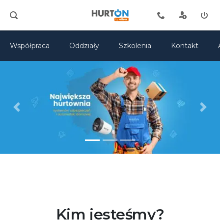
Współpraca
Oddziały
Szkolenia
Kontakt
Previous
Next
Kim jesteśmy?