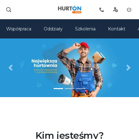
Współpraca
Oddziały
Szkolenia
Kontakt
Previous
Next
Kim jesteśmy?