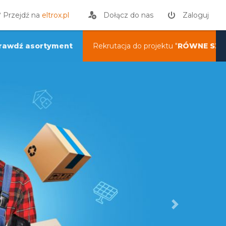
? Przejdź na
eltrox.pl
Dołącz do nas
Zaloguj
rawdź asortyment
Rekrutacja do projektu "
RÓWNE SZA
Next