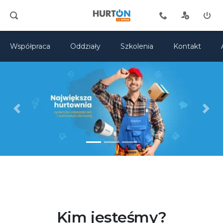
Współpraca
Oddziały
Szkolenia
Kontakt
Previous
Next
Kim jesteśmy?