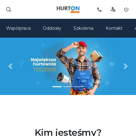
Współpraca
Oddziały
Szkolenia
Kontakt
Previous
Next
Kim jesteśmy?