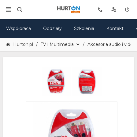
Współpraca
Oddziały
Szkolenia
Kontakt
Hurton.pl
TV i Multimedia
Akcesoria audio i video