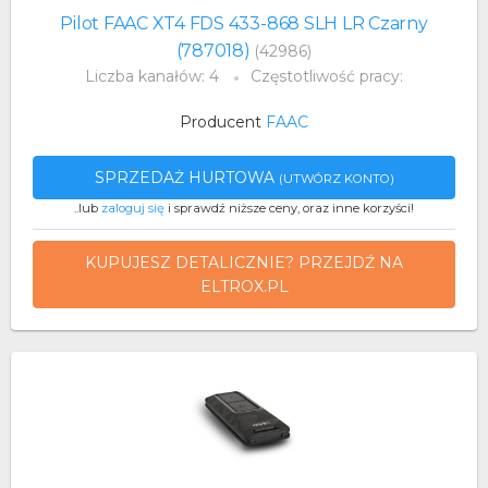
Pilot FAAC XT4 FDS 433-868 SLH LR Czarny
(787018)
(42986)
Liczba kanałów: 4
Częstotliwość pracy:
Producent
FAAC
SPRZEDAŻ HURTOWA
(UTWÓRZ KONTO)
..lub
zaloguj się
i sprawdź niższe ceny, oraz inne korzyści!
KUPUJESZ DETALICZNIE? PRZEJDŹ NA
ELTROX.PL