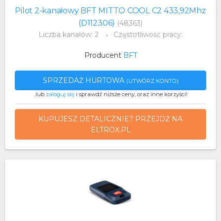
Pilot 2-kanałowy BFT MITTO COOL C2 433,92Mhz
(D112306)
(48363)
Liczba kanałów: 2
Częstotliwość pracy:
Producent
BFT
SPRZEDAŻ HURTOWA
(UTWÓRZ KONTO)
..lub
zaloguj się
i sprawdź niższe ceny, oraz inne korzyści!
KUPUJESZ DETALICZNIE? PRZEJDŹ NA
ELTROX.PL