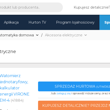
Kupujesz detalicznie
Aplikacja
Hurton TV
Program lojalnościowy
Sp
utomatyka domowa
Akcesoria elektryczne
ktryczne
Watomierz
jednotaryfowy,
SPRZEDAŻ HURTOWA
(UTWÓRZ
kalkulator
..lub
zaloguj się
i sprawdź niższe ceny, oraz i
energii VIRONE
EM-4
(41884)
KUPUJESZ DETALICZNIE? PRZEJDŹ 