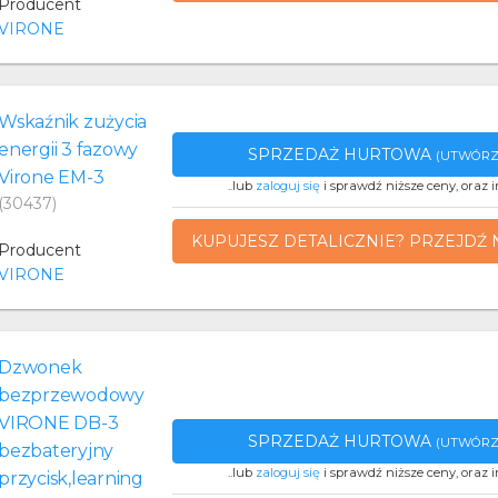
Producent
VIRONE
Wskaźnik zużycia
energii 3 fazowy
SPRZEDAŻ HURTOWA
(UTWÓRZ
Virone EM-3
..lub
zaloguj się
i sprawdź niższe ceny, oraz i
(30437)
KUPUJESZ DETALICZNIE? PRZEJDŹ 
Producent
VIRONE
Dzwonek
bezprzewodowy
VIRONE DB-3
SPRZEDAŻ HURTOWA
(UTWÓRZ
bezbateryjny
..lub
zaloguj się
i sprawdź niższe ceny, oraz i
przycisk,learning