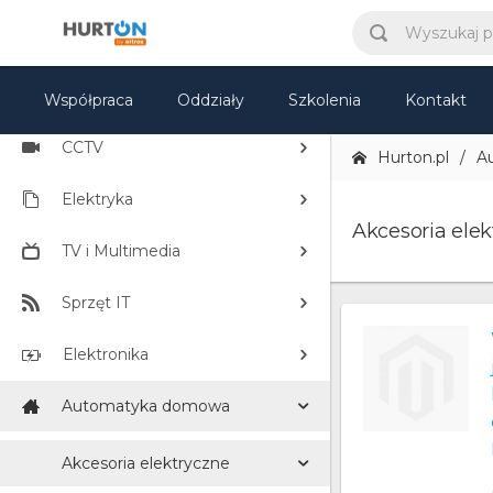
KATEGORIE
Współpraca
Oddziały
Szkolenia
Kontakt
CCTV
Hurton.pl
A
Elektryka
Akcesoria ele
TV i Multimedia
Sprzęt IT
Elektronika
Automatyka domowa
Akcesoria elektryczne