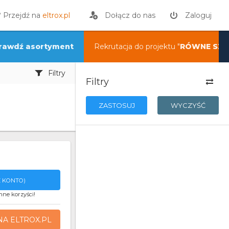
? Przejdź na
eltrox.pl
Dołącz do nas
Zaloguj
rawdź asortyment
Rekrutacja do projektu "
RÓWNE SZA
Filtry
Filtry
ZASTOSUJ
WYCZYŚĆ
 KONTO)
nne korzyści!
NA ELTROX.PL