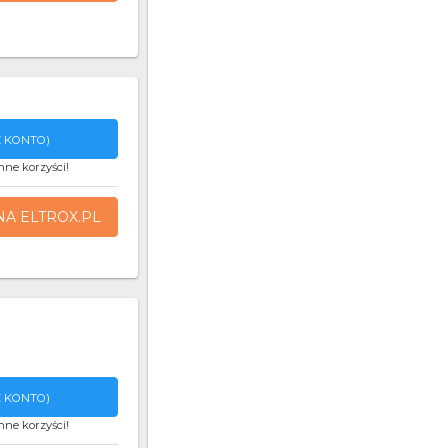
 KONTO)
nne korzyści!
NA ELTROX.PL
 KONTO)
nne korzyści!