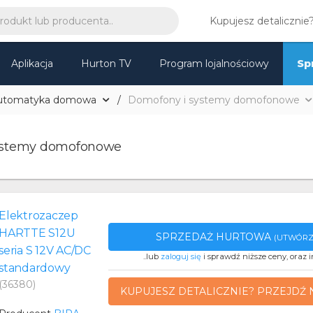
Kupujesz detalicznie
Aplikacja
Hurton TV
Program lojalnościowy
Sp
utomatyka domowa
Domofony i systemy domofonowe
ystemy domofonowe
Elektrozaczep
HARTTE S12U
SPRZEDAŻ HURTOWA
(UTWÓRZ
seria S 12V AC/DC
..lub
zaloguj się
i sprawdź niższe ceny, oraz i
standardowy
(36380)
KUPUJESZ DETALICZNIE? PRZEJDŹ 