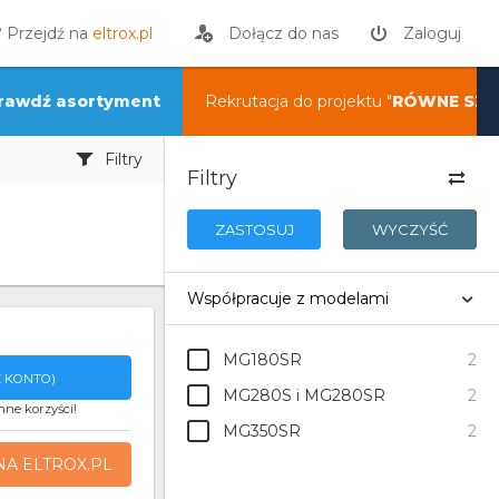
? Przejdź na
eltrox.pl
Dołącz do nas
Zaloguj
rawdź asortyment
Rekrutacja do projektu "
RÓWNE SZA
Filtry
Filtry
ZASTOSUJ
WYCZYŚĆ
Współpracuje z modelami
MG180SR
2
 KONTO)
MG280S i MG280SR
2
nne korzyści!
MG350SR
2
NA ELTROX.PL