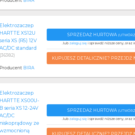
Producent
BIRA
Elektrozaczep
HARTTE XS12U
SPRZEDAŻ HURTOWA
(UTWÓRZ
seria XS (R5) 12V
..lub
zaloguj się
i sprawdź niższe ceny, oraz i
AC/DC standard
(36382)
KUPUJESZ DETALICZNIE? PRZEJDŹ 
Producent
BIRA
Elektrozaczep
HARTTE XS00U-
B seria XS 12-24V
SPRZEDAŻ HURTOWA
(UTWÓRZ
AC/DC
..lub
zaloguj się
i sprawdź niższe ceny, oraz i
niskoprądowy ze
wzmocnioną
KUPUJESZ DETALICZNIE? PRZEJDŹ 