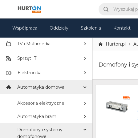
CCTV
Współpraca
Oddziały
Szkolenia
Kontakt
Elektryka
TV i Multimedia
Hurton.pl
A
Sprzęt IT
Domofony i s
Elektronika
Automatyka domowa
Akcesoria elektryczne
Automatyka bram
Domofony i systemy
domofonowe