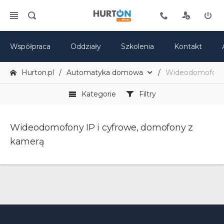
Współpraca
Oddziały
Szkolenia
Kontakt
Hurton.pl
Automatyka domowa
Wideodomofony 
Kategorie
Filtry
Wideodomofony IP i cyfrowe, domofony z
kamerą