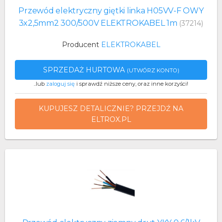
Przewód elektryczny giętki linka H05VV-F OWY
3x2,5mm2 300/500V ELEKTROKABEL 1m
(37214)
Producent
ELEKTROKABEL
SPRZEDAŻ HURTOWA
(UTWÓRZ KONTO)
..lub
zaloguj się
i sprawdź niższe ceny, oraz inne korzyści!
KUPUJESZ DETALICZNIE? PRZEJDŹ NA
ELTROX.PL