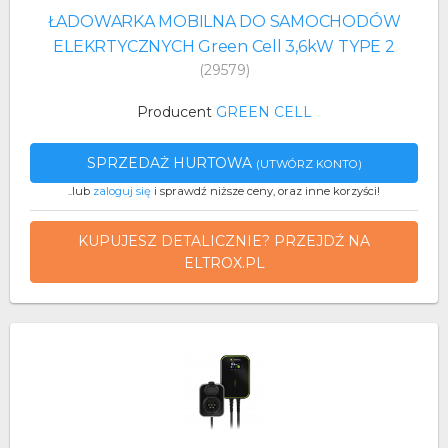
ŁADOWARKA MOBILNA DO SAMOCHODÓW
ELEKRTYCZNYCH Green Cell 3,6kW TYPE 2
(29579)
Producent
GREEN CELL
SPRZEDAŻ HURTOWA
(UTWÓRZ KONTO)
..lub
zaloguj się
i sprawdź niższe ceny, oraz inne korzyści!
KUPUJESZ DETALICZNIE? PRZEJDŹ NA
ELTROX.PL