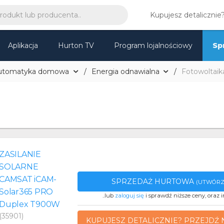
Kupujesz detalicznie
Aplikacja
Hurton TV
Program lojalnościowy
Sp
utomatyka domowa
Energia odnawialna
Fotowoltaik
ZASILANIE
SOLARNE
CAMSAT iCAM-
SPRZEDAŻ HURTOWA
(UTWÓRZ
Solar365 PRO
..lub
zaloguj się
i sprawdź niższe ceny, oraz i
Duplex T900W
(35901)
KUPUJESZ DETALICZNIE? PRZEJDŹ 