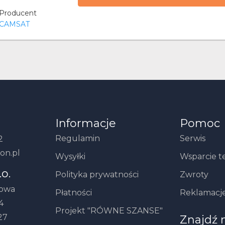
Producent
CAMSAT
Informacje
Pomoc
Regulamin
Serwis
2
on.pl
Wysyłki
Wsparcie t
.o.
Polityka prywatności
Zwroty
howa
Płatności
Reklamacj
4
Projekt "RÓWNE SZANSE"
27
Znajdź 