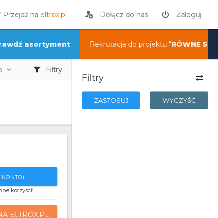
? Przejdź na
eltrox.pl
Dołącz do nas
Zaloguj
rawdź asortyment
Rekrutacja do projektu "
RÓWNE SZA
a
Filtry
Filtry
ZASTOSUJ
WYCZYŚĆ
 KONTO)
nne korzyści!
NA ELTROX.PL