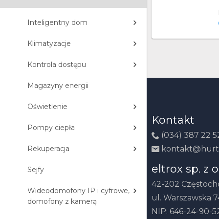
Inteligentny dom
Klimatyzacje
Kontrola dostępu
Magazyny energii
Oświetlenie
Kontakt
Pompy ciepła
(034) 387 22 5
Rekuperacja
kontakt@hurt
eltrox sp. z o
Sejfy
42-202 Częstoc
Wideodomofony IP i cyfrowe,
ul. Warszawska 7
domofony z kamerą
NIP: 646-24-90-5