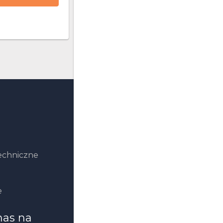
echniczne
e
nas na