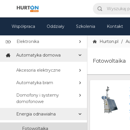
Elektryka
TV i Multimedia
Współpraca
Oddziały
Szkolenia
Kontakt
Sprzęt IT
Elektronika
Hurton.pl
A
Automatyka domowa
Fotowoltaika
Akcesoria elektryczne
Automatyka bram
Domofony i systemy
domofonowe
Energia odnawialna
Fotowoltaika