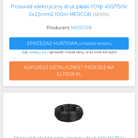
Przewód elektryczny drut płaski YDYp 450/750V
3x2,5mm2 100m MERCOR
(6893K)
Producent
MERCOR
SPRZEDAŻ HURTOWA
(UTWÓRZ KONTO)
..lub
zaloguj się
i sprawdź niższe ceny, oraz inne korzyści!
KUPUJESZ DETALICZNIE? PRZEJDŹ NA
ELTROX.PL