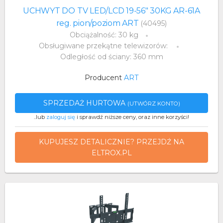
UCHWYT DO TV LED/LCD 19-56" 30KG AR-61A
reg. pion/poziom ART
(40495)
Obciążalność: 30 kg
Obsługiwane przekątne telewizorów:
Odległość od ściany: 360 mm
Producent
ART
SPRZEDAŻ HURTOWA
(UTWÓRZ KONTO)
..lub
zaloguj się
i sprawdź niższe ceny, oraz inne korzyści!
KUPUJESZ DETALICZNIE? PRZEJDŹ NA
ELTROX.PL