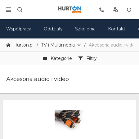
Współpraca
Oddziały
Szkolenia
Kontakt
Hurton.pl
TV i Multimedia
Akcesoria audio i video
Kategorie
Filtry
Akcesoria audio i video