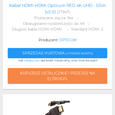
Kabel HDMI-HDMI Opticum RED 4K UHD - 0.5m
(v2.0)
(27947)
Pozłacane złącza: Nie
Obsługiwane rozdzielczości: do 4K
Długość kabla HDMI-HDMI:
Standard HDMI: 2
Producent
OPTICUM
SPRZEDAŻ HURTOWA
(UTWÓRZ KONTO)
..lub
zaloguj się
i sprawdź niższe ceny, oraz inne korzyści!
KUPUJESZ DETALICZNIE? PRZEJDŹ NA
ELTROX.PL