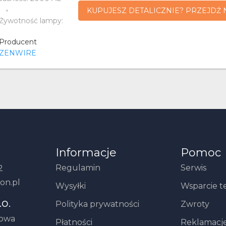
KUPUJESZ DETALICZNIE? PRZEJDŹ 
Żywotność lampy:
Producent
ZENWIRE
Informacje
Pomoc
Regulamin
Serwis
2
on.pl
Wysyłki
Wsparcie t
.o.
Polityka prywatności
Zwroty
howa
Płatności
Reklamacj