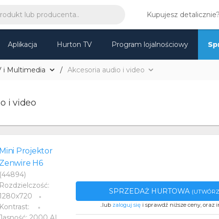
Kupujesz detalicznie
Aplikacja
Hurton TV
Program lojalnościowy
Sp
 i Multimedia
Akcesoria audio i video
o i video
Mini Projektor
Zenwire H6
(44894)
Rozdzielczość:
SPRZEDAŻ HURTOWA
(UTWÓRZ
1280x720
..lub
zaloguj się
i sprawdź niższe ceny, oraz i
Kontrast:
Jasność: 2000 AL