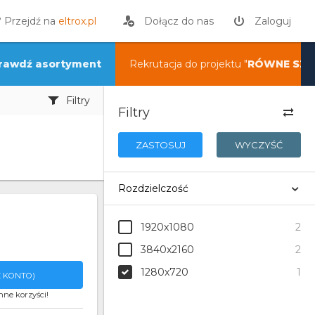
? Przejdź na
eltrox.pl
Dołącz do nas
Zaloguj
rawdź asortyment
Rekrutacja do projektu "
RÓWNE SZA
Filtry
Filtry
ZASTOSUJ
WYCZYŚĆ
Rozdzielczość
1920x1080
2
3840x2160
2
1280x720
1
 KONTO)
nne korzyści!