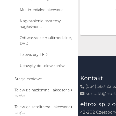
Multimedialne akcesoria
Nagłośnienie, systemy
nagłośnienia
Odtwarzacze multimedialne,
DVD
Telewizory LED
Uchwyty do telewizorów
Kontakt
Stacje czołowe
(034) 387 22 5
Telewizja naziemna - akcesoria i
kontakt@hurt
części
eltrox sp. z o
Telewizja satelitarna - akcesoria i
42-202 Częstoc
części