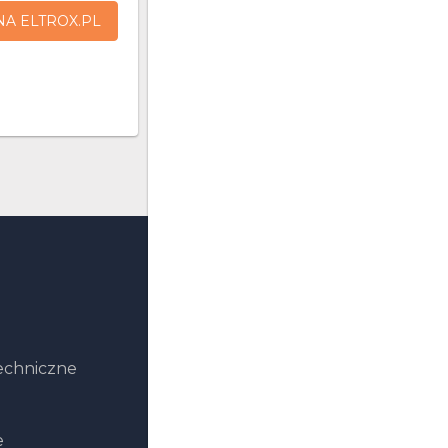
NA ELTROX.PL
echniczne
e