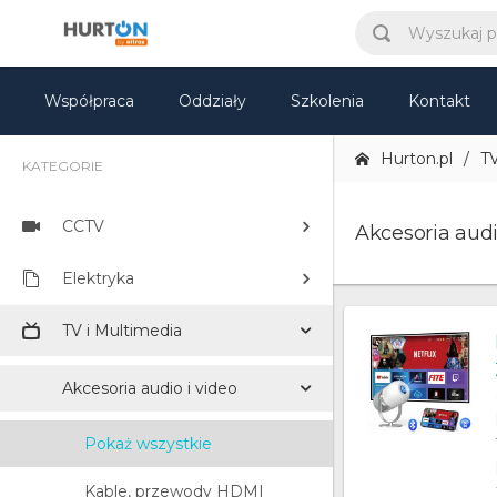
Współpraca
Oddziały
Szkolenia
Kontakt
Hurton.pl
TV
KATEGORIE
CCTV
Akcesoria audi
Elektryka
TV i Multimedia
Akcesoria audio i video
Pokaż wszystkie
Kable, przewody HDMI