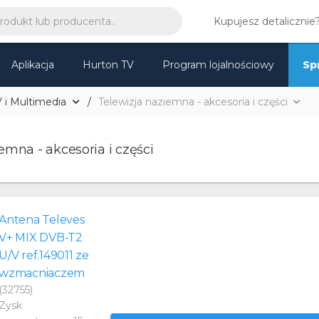
Kupujesz detalicznie
Aplikacja
Hurton TV
Program lojalnościowy
Sp
 i Multimedia
Telewizja naziemna - akcesoria i części
emna - akcesoria i części
Antena Televes
V+ MIX DVB-T2
U/V ref.149011 ze
wzmacniaczem
(32755)
Zysk