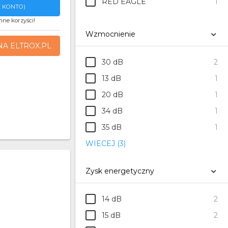
RED EAGLE
1
 KONTO)
nne korzyści!
Wzmocnienie
NA ELTROX.PL
30 dB
2
13 dB
1
20 dB
1
34 dB
1
35 dB
1
WIECEJ (3)
Zysk energetyczny
14 dB
2
15 dB
2