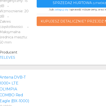
energetyczny: 15
SPRZEDAŻ HURTOWA
(UTWÓRZ
dB
..lub
zaloguj się
i sprawdź niższe ceny, oraz i
Wzmocnienie: 20
dB
KUPUJESZ DETALICZNIE? PRZEJDŹ 
Zakres
częstotliwości:
Maksymalna
średnica masztu:
50 mm
Producent
TELEVES
Antena DVB-T
1000+ LTE
OLYMPIA
COMBO Red
Eagle (BX-1000)