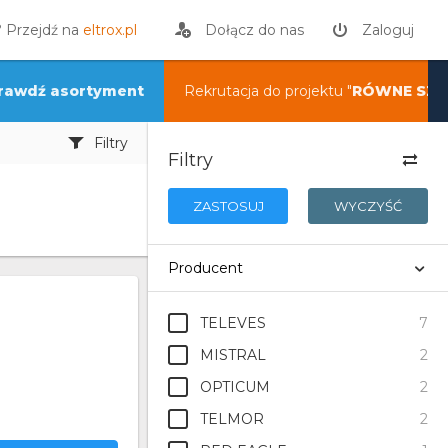
? Przejdź na
eltrox.pl
Dołącz do nas
Zaloguj
rawdź asortyment
Rekrutacja do projektu "
RÓWNE SZA
Filtry
Filtry
ZASTOSUJ
WYCZYŚĆ
Producent
TELEVES
7
MISTRAL
2
OPTICUM
2
TELMOR
2