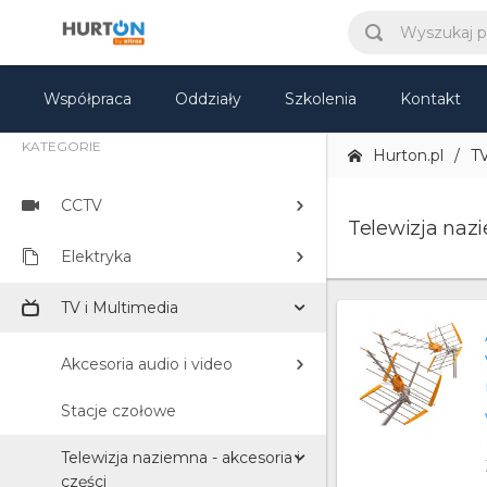
Współpraca
Oddziały
Szkolenia
Kontakt
KATEGORIE
Hurton.pl
TV
CCTV
Telewizja nazi
Elektryka
TV i Multimedia
Akcesoria audio i video
Stacje czołowe
Telewizja naziemna - akcesoria i
części