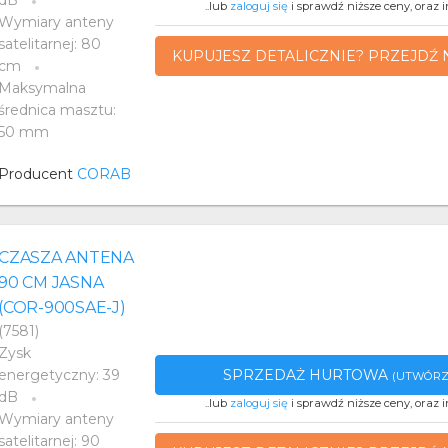
dB
..lub
zaloguj się
i sprawdź niższe ceny, oraz i
Wymiary anteny
satelitarnej: 80
KUPUJESZ DETALICZNIE? PRZEJDŹ 
cm
Maksymalna
średnica masztu:
50 mm
Producent
CORAB
CZASZA ANTENA
90 CM JASNA
(COR-900SAE-J)
(7581)
Zysk
SPRZEDAŻ HURTOWA
energetyczny: 39
(UTWÓRZ
dB
..lub
zaloguj się
i sprawdź niższe ceny, oraz i
Wymiary anteny
satelitarnej: 90