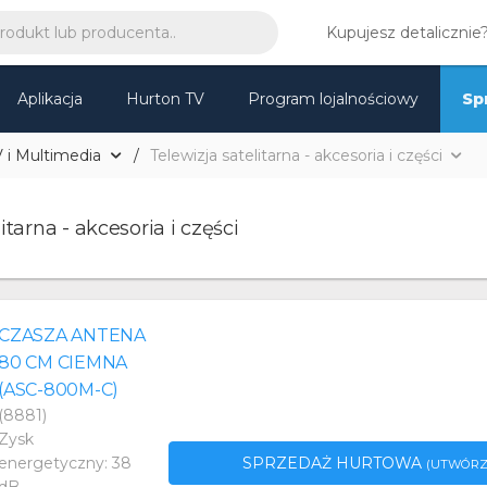
Kupujesz detalicznie
Aplikacja
Hurton TV
Program lojalnościowy
Sp
 i Multimedia
Telewizja satelitarna - akcesoria i części
itarna - akcesoria i części
CZASZA ANTENA
80 CM CIEMNA
(ASC-800M-C)
(8881)
Zysk
SPRZEDAŻ HURTOWA
energetyczny: 38
(UTWÓRZ