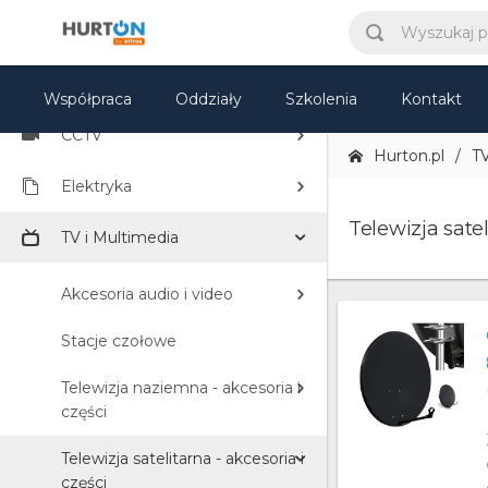
KATEGORIE
Współpraca
Oddziały
Szkolenia
Kontakt
CCTV
Hurton.pl
TV
Elektryka
Telewizja satel
TV i Multimedia
Akcesoria audio i video
Stacje czołowe
Telewizja naziemna - akcesoria i
części
Telewizja satelitarna - akcesoria i
części