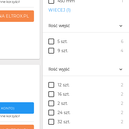
450 mm
1
nne korzyści!
WIECEJ (1)
NA ELTROX.PL
Ilość wejść
5 szt.
6
9 szt.
4
Ilość wyjść
12 szt.
2
16 szt.
2
2 szt.
2
 KONTO)
24 szt.
2
nne korzyści!
32 szt.
2