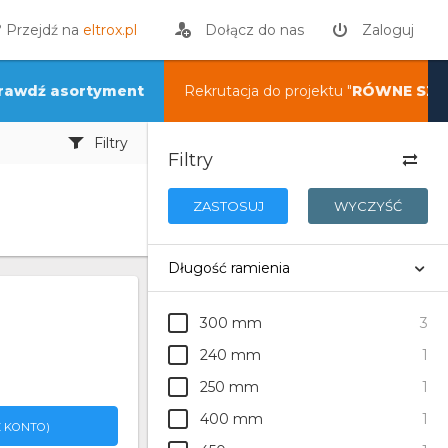
? Przejdź na
eltrox.pl
Dołącz do nas
Zaloguj
rawdź asortyment
Rekrutacja do projektu "
RÓWNE SZA
Filtry
Filtry
ZASTOSUJ
WYCZYŚĆ
Długość ramienia
300 mm
3
240 mm
1
250 mm
1
400 mm
1
 KONTO)