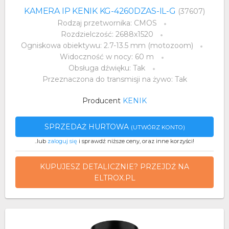
KAMERA IP KENIK KG-4260DZAS-IL-G
(37607)
Rodzaj przetwornika: CMOS
Rozdzielczość: 2688x1520
Ogniskowa obiektywu: 2.7-13.5 mm (motozoom)
Widoczność w nocy: 60 m
Obsługa dźwięku: Tak
Przeznaczona do transmisji na żywo: Tak
Producent
KENIK
SPRZEDAŻ HURTOWA
(UTWÓRZ KONTO)
..lub
zaloguj się
i sprawdź niższe ceny, oraz inne korzyści!
KUPUJESZ DETALICZNIE? PRZEJDŹ NA
ELTROX.PL