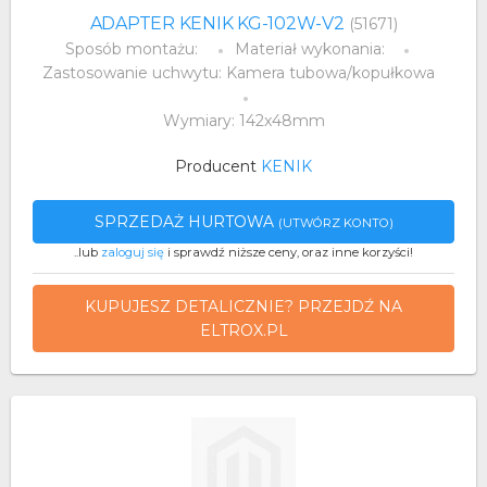
ADAPTER KENIK KG-102W-V2
(51671)
Sposób montażu:
Materiał wykonania:
Zastosowanie uchwytu: Kamera tubowa/kopułkowa
Wymiary: 142x48mm
Producent
KENIK
SPRZEDAŻ HURTOWA
(UTWÓRZ KONTO)
..lub
zaloguj się
i sprawdź niższe ceny, oraz inne korzyści!
KUPUJESZ DETALICZNIE? PRZEJDŹ NA
ELTROX.PL