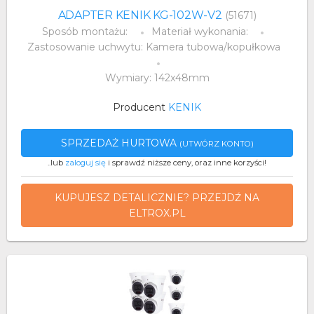
ADAPTER KENIK KG-102W-V2
(51671)
Sposób montażu:
Materiał wykonania:
Zastosowanie uchwytu: Kamera tubowa/kopułkowa
Wymiary: 142x48mm
Producent
KENIK
SPRZEDAŻ HURTOWA
(UTWÓRZ KONTO)
..lub
zaloguj się
i sprawdź niższe ceny, oraz inne korzyści!
KUPUJESZ DETALICZNIE? PRZEJDŹ NA
ELTROX.PL