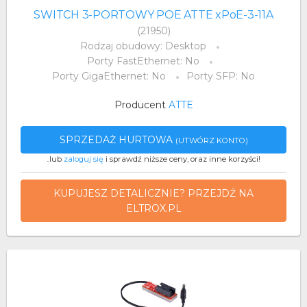
SWITCH 3-PORTOWY POE ATTE xPoE-3-11A
(21950)
Rodzaj obudowy: Desktop
Porty FastEthernet: No
Porty GigaEthernet: No
Porty SFP: No
Producent
ATTE
SPRZEDAŻ HURTOWA
(UTWÓRZ KONTO)
..lub
zaloguj się
i sprawdź niższe ceny, oraz inne korzyści!
KUPUJESZ DETALICZNIE? PRZEJDŹ NA
ELTROX.PL